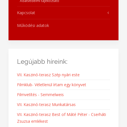
Adatvédelmi tájékoztató
Kapcsolat
Működési adatok
Legújabb híreink:
VII. Kaszinó-terasz Szép nyári este
Filmklub- Véletlenül írtam egy könyvet
Filmvetítés - Semmelweis
VII. Kaszinó-terasz Munkatársas
VII. Kaszinó-terasz Best of Máté Péter - Cserháti
Zsuzsa emlékest