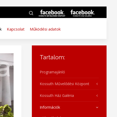
k
Kapcsolat
Működési adatok
Tartalom:
Programajánló
Kossuth Művelődési Központ
Kossuth Ház Galéria
Információk