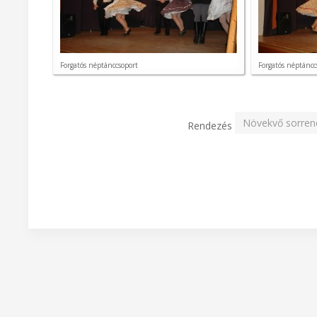
Forgatós néptánccsoport
Forgatós néptáncc
Rendezés