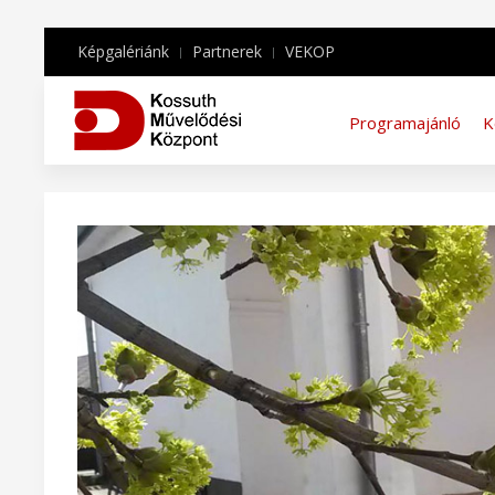
Képgalériánk
Partnerek
VEKOP
Programajánló
K