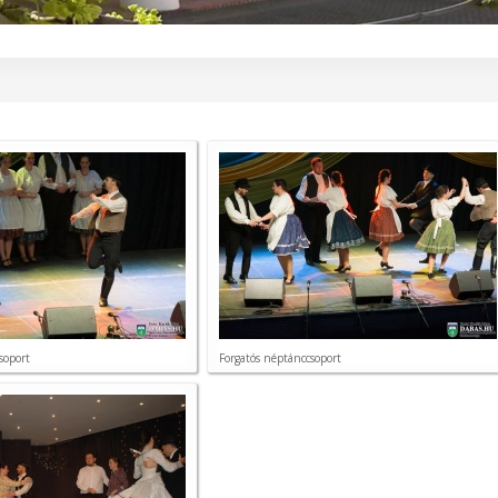
soport
Forgatós néptánccsoport