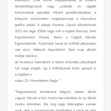
kiállításon. Ezek között megtalálhatóak az irodalmi
témafeldolgozások vagy szűkebb és tágabb
környezetünk epizódjai. Alkotói gondolkodásában, a
kifejezés eszközeiben meghatározóak a klasszikus
grafika példái. A dabasi Kerekes László Alkotókörnek
2013 óta tagja. Előtte tagja volt a ceglédi Barcsay Jenő
Képzőművész Körnek, illetve a Ceglédi Alkotók
Egyesületének. Számtalan hazai és külföldi pályázaton
vett részt, többször díjazottként. Nem csak alkotói
múltját tekintve,
de hivatásos katonaként is három évtizedes pályaképet
tud maga mögött, így e kiállításának külön apropót is
szolgáltat a
május 21-i Honvédelem Napja."
"Hagyományos technikával dolgozó, dabasi alkotó
vagyok. Hiszek a kézi munka becsületében és az alkotó
munka örömében. Ma még nagy többségben vannak
azok, akik a vasművesség remekeiben a vasat és nem