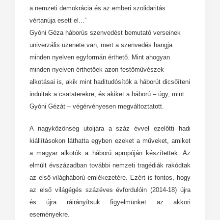
a nemzeti demokrácia és az emberi szolidaritás
vértanúja esett el...”
Gyóni Géza háborús szenvedést bemutató verseinek
univerzális üzenete van, mert a szenvedés hangja
minden nyelven egyformán érthető. Mint ahogyan
minden nyelven érthetőek azon festőművészek
alkotásai is, akik mint haditudósítók a háborút dicsőíteni
indultak a csataterekre, és akiket a háború – úgy, mint
Gyóni Gézát – végérvényesen megváltoztatott.
A nagyközönség utoljára a száz évvel ezelőtti hadi
kiállításokon láthatta egyben ezeket a műveket, amiket
a magyar alkotók a háború apropóján készítettek. Az
elmúlt évszázadban további nemzeti tragédiák rakódtak
az első világháború emlékezetére. Ezért is fontos, hogy
az első világégés százéves évfordulóin (2014-18) újra
és újra ráirányítsuk figyelmünket az akkori
eseményekre.