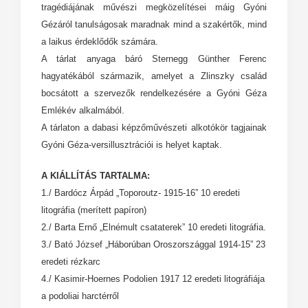
tragédiájának művészi megközelítései máig Gyóni
Gézáról tanulságosak maradnak mind a szakértők, mind
a laikus érdeklődők számára.
A tárlat anyaga báró Sternegg Günther Ferenc
hagyatékából származik, amelyet a Zlinszky család
bocsátott a szervezők rendelkezésére a Gyóni Géza
Emlékév alkalmából.
A tárlaton a dabasi képzőművészeti alkotókör tagjainak
Gyóni Géza-versillusztrációi is helyet kaptak.
A KIÁLLÍTÁS TARTALMA:
1./ Bardócz Árpád „Toporoutz- 1915-16” 10 eredeti
litográfia (merített papíron)
2./ Barta Ernő „Elnémult csataterek” 10 eredeti litográfia.
3./ Bató József „Háborúban Oroszországgal 1914-15” 23
eredeti rézkarc
4./ Kasimir-Hoernes Podolien 1917 12 eredeti litográfiája
a podoliai harctérről