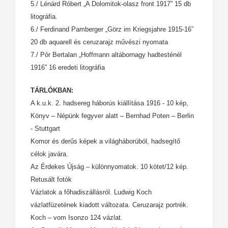
5./ Lénárd Róbert „A Dolomitok-olasz front 1917” 15 db
litográfia.
6./ Ferdinand Pamberger „Görz im Kriegsjahre 1915-16”
20 db aquarell és ceruzarajz művészi nyomata
7./ Pór Bertalan „Hoffmann altábornagy hadtesténél
1916” 16 eredeti litográfia
TÁRLÓKBAN:
A k.u.k. 2. hadsereg háborús kiállítása 1916 - 10 kép,
Könyv – Népünk fegyver alatt – Bernhad Poten – Berlin
- Stuttgart
Komor és derűs képek a világháborúból, hadsegítő
célok javára.
Az Érdekes Újság – különnyomatok. 10 kötet/12 kép.
Retusált fotók
Vázlatok a főhadiszállásról. Ludwig Koch
vázlatfüzetének kiadott változata. Ceruzarajz portrék.
Koch – vom Isonzo 124 vázlat.