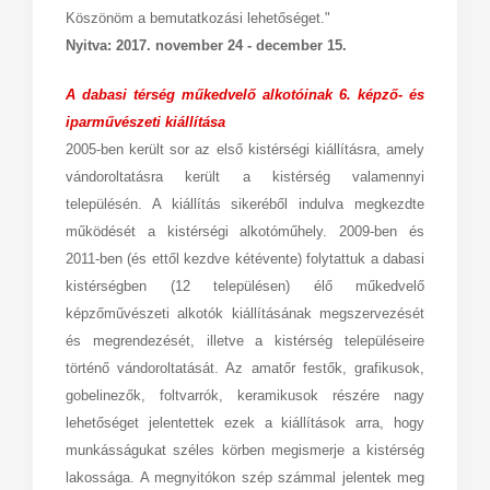
Köszönöm a bemutatkozási lehetőséget."
Nyitva: 2017. november 24 - december 15.
A dabasi térség műkedvelő alkotóinak 6. képző- és
iparművészeti kiállítása
2005-ben került sor az első kistérségi kiállításra, amely
vándoroltatásra került a kistérség valamennyi
településén. A kiállítás sikeréből indulva megkezdte
működését a kistérségi alkotóműhely. 2009-ben és
2011-ben (és ettől kezdve kétévente) folytattuk a dabasi
kistérségben (12 településen) élő műkedvelő
képzőművészeti alkotók kiállításának megszervezését
és megrendezését, illetve a kistérség településeire
történő vándoroltatását. Az amatőr festők, grafikusok,
gobelinezők, foltvarrók, keramikusok részére nagy
lehetőséget jelentettek ezek a kiállítások arra, hogy
munkásságukat széles körben megismerje a kistérség
lakossága. A megnyitókon szép számmal jelentek meg