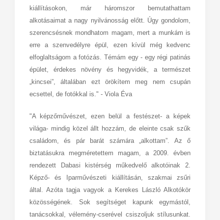
kiállításokon, már háromszor bemutathattam
alkotásaimat a nagy nyilvánosság előtt. Úgy gondolom,
szerencsésnek mondhatom magam, mert a munkám is
erre a szenvedélyre épül, ezen kívül még kedvenc
elfoglaltságom a fotózás. Témám egy - egy régi patinás
épület, érdekes növény és hegyvidék, a természet
„kincsei”, általában ezt örökítem meg nem csupán
ecsettel, de fotókkal is." - Viola Éva
"A képzőművészet, ezen belül a festészet- ­­a képek
világa- mindig közel állt hozzám, de eleinte csak szűk
családom, és pár barát számára „alkottam”. Az ő
biztatásukra megméretettem magam, a 2009. évben
rendezett Dabasi kistérség műkedvelő alkotóinak 2.
Képző- és Iparművészeti kiállításán, szakmai zsűri
által. Azóta tagja vagyok a Kerekes László Alkotókör
közösségének. Sok segítséget kapunk egymástól,
tanácsokkal, vélemény-cserével csiszoljuk stílusunkat.