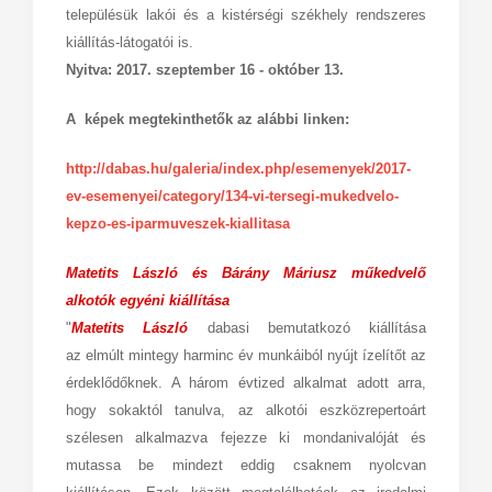
településük lakói és a kistérségi székhely rendszeres
kiállítás-látogatói is.
Nyitva: 2017. szeptember 16 - október 13.
A képek megtekinthetők az alábbi linken:
http://dabas.hu/galeria/index.php/esemenyek/2017-
ev-esemenyei/category/134-vi-tersegi-mukedvelo-
kepzo-es-iparmuveszek-kiallitasa
Matetits László és Bárány Máriusz műkedvelő
alkotók egyéni kiállítása
"
Matetits László
dabasi bemutatkozó kiállítása
az elmúlt mintegy harminc év munkáiból nyújt ízelítőt az
érdeklődőknek. A három évtized alkalmat adott arra,
hogy sokaktól tanulva, az alkotói eszközrepertoárt
szélesen alkalmazva fejezze ki mondanivalóját és
mutassa be mindezt eddig csaknem nyolcvan