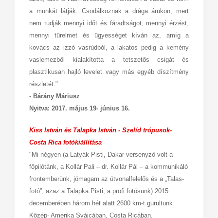
a munkát látják. Csodálkoznak a drága árukon, mert
nem tudják mennyi időt és fáradtságot, mennyi érzést,
mennyi türelmet és ügyességet kíván az, amíg a
kovács az izzó vasrúdból, a lakatos pedig a kemény
vaslemezből kialakította a tetszetős csigát és
plasztikusan hajló levelet vagy más egyéb díszítmény
részletét."
- Bárány Máriusz
Nyitva: 2017. május 19- június 16.
Kiss István és Talapka István - Szelíd trópusok-
Costa Rica fotókiállítása
"Mi négyen (a Latyák Pisti, Dakar-versenyző volt a
főpilótánk, a Kollár Pali – dr. Kollár Pál – a kommunikáló
frontemberünk, jómagam az útvonalfelelős és a „Talas-
fotó”, azaz a Talapka Pisti, a profi fotósunk) 2015
decemberében három hét alatt 2600 km-t gurultunk
Közép- Amerika Svájcában, Costa Ricában.