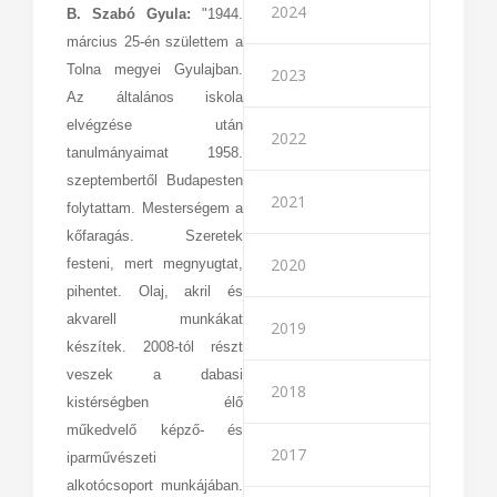
2024
B. Szabó Gyula:
"1944.
március 25-én születtem a
Tolna megyei Gyulajban.
2023
Az általános iskola
elvégzése után
2022
tanulmányaimat 1958.
szeptembertől Budapesten
2021
folytattam. Mesterségem a
kőfaragás. Szeretek
2020
festeni, mert megnyugtat,
pihentet. Olaj, akril és
akvarell munkákat
2019
készítek. 2008-tól részt
veszek a dabasi
2018
kistérségben élő
műkedvelő képző- és
2017
iparművészeti
alkotócsoport munkájában.