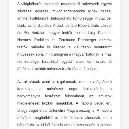
A világháborút hivatalból megörökítő művészek egyéni
alkotásai egyfajta, mikor történetekké állnak össze,
amiket kiállításunk befogadható tömörséggel mutat be.
Barta Ernő, Bardócz Árpád, Lénárd Róbert, Bató József
és Pór Bertalan magyar festők mellett Luigi Kasimir-
Hoernes Podolien és Ferdinand Pamberger osztrák
festők műveire is kiterjed a kiállításon bemutatott
művészek sora, mint ahogyan a magyar katonák is más
nemzetiségű társaikkal együtt éltek és haltak. A
tárlókban további művészek alkotásait láthatjuk.
Az alkotások azért is izgalmasak, mert a világháború
korszaka, a művészet nagy átalakulását, a
hagyományos festészet felbomlását, az izmusok
megjelenését hozták magukkal. A háború véget ért,
ahogy véget ért a történelmi Magyarország is. A háború
művészi megörökítői is örök álmukat alusszák, de a
háború és az ebből fakadó emberi szenvedés általános