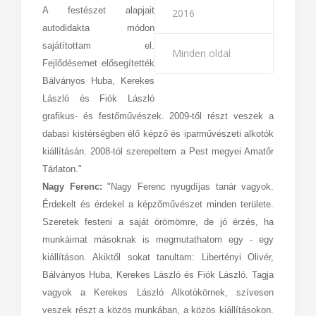
A festészet alapjait
2016
autodidakta módon
sajátítottam el.
Minden oldal
Fejlődésemet elősegítették
Bálványos Huba, Kerekes
László és Fiók László
grafikus- és festőművészek. 2009-től részt veszek a
dabasi kistérségben élő képző és iparművészeti alkotók
kiállításán. 2008-tól szerepeltem a Pest megyei Amatőr
Tárlaton."
Nagy Ferenc:
"Nagy Ferenc nyugdíjas tanár vagyok.
Érdekelt és érdekel a képzőművészet minden területe.
Szeretek festeni a saját örömömre, de jó érzés, ha
munkáimat másoknak is megmutathatom egy - egy
kiállításon. Akiktől sokat tanultam: Libertényi Olivér,
Bálványos Huba, Kerekes László és Fiók László. Tagja
vagyok a Kerekes László Alkotókörnek, szívesen
veszek részt a közös munkában, a közös kiállításokon.