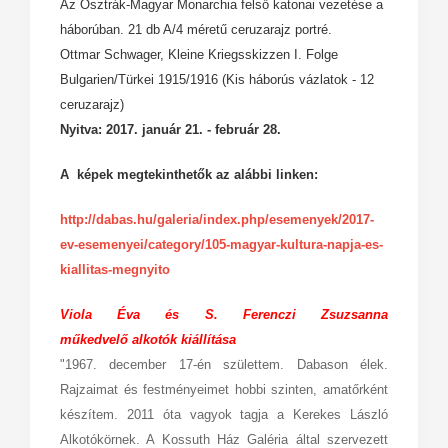
Az Osztrák-Magyar Monarchia felső katonai vezetése a
háborúban. 21 db A/4 méretű ceruzarajz portré.
Ottmar Schwager, Kleine Kriegsskizzen I. Folge
Bulgarien/Türkei 1915/1916 (Kis háborús vázlatok - 12
ceruzarajz)
Nyitva: 2017. január 21. - február 28.
A képek megtekinthetők az alábbi linken:
http://dabas.hu/galeria/index.php/esemenyek/2017-
ev-esemenyei/category/105-magyar-kultura-napja-es-
kiallitas-megnyito
Viola Éva és S. Ferenczi Zsuzsanna
műkedvelő alkotók kiállítása
"1967. december 17-én születtem. Dabason élek.
Rajzaimat és festményeimet hobbi szinten, amatőrként
készítem. 2011 óta vagyok tagja a Kerekes László
Alkotókörnek. A Kossuth Ház Galéria által szervezett