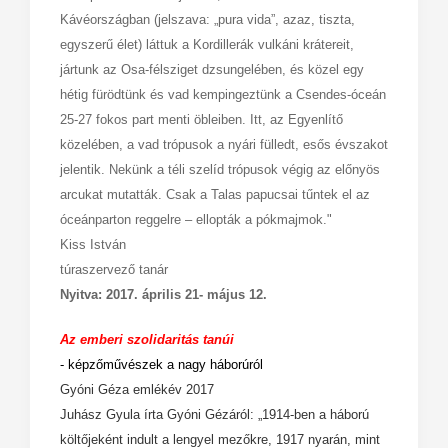
Kávéországban (jelszava: „pura vida”, azaz, tiszta,
egyszerű élet) láttuk a Kordillerák vulkáni krátereit,
jártunk az Osa-félsziget dzsungelében, és közel egy
hétig fürödtünk és vad kempingeztünk a Csendes-óceán
25-27 fokos part menti öbleiben. Itt, az Egyenlítő
közelében, a vad trópusok a nyári fülledt, esős évszakot
jelentik. Nekünk a téli szelíd trópusok végig az előnyös
arcukat mutatták. Csak a Talas papucsai tűntek el az
óceánparton reggelre – ellopták a pókmajmok."
Kiss István
túraszervező tanár
Nyitva: 2017. április 21- május 12.
Az emberi szolidaritás tanúi
- képzőművészek a nagy háborúról
Gyóni Géza emlékév 2017
Juhász Gyula írta Gyóni Gézáról: „1914-ben a háború
költőjeként indult a lengyel mezőkre, 1917 nyarán, mint