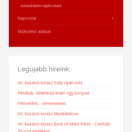
Adatvédelmi tájékoztató
Kapcsolat
Működési adatok
Legújabb híreink:
VII. Kaszinó-terasz Szép nyári este
Filmklub- Véletlenül írtam egy könyvet
Filmvetítés - Semmelweis
VII. Kaszinó-terasz Munkatársas
VII. Kaszinó-terasz Best of Máté Péter - Cserháti
Zsuzsa emlékest