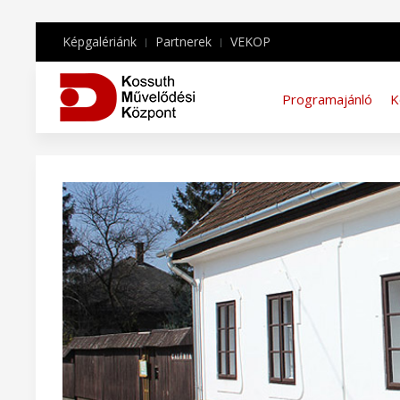
Képgalériánk
Partnerek
VEKOP
Programajánló
K