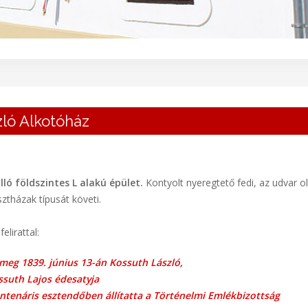
zló Alkotóház
ló földszintes L alakú épület.
Kontyolt nyeregtető fedi, az udvar o
ztházak típusát követi.
elirattal:
 meg 1839. június 13-án Kossuth László,
ssuth Lajos édesatyja
ntenáris esztendőben állítatta a Történelmi Emlékbizottság