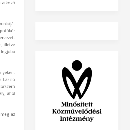
tatkozó
munkáját
kpotókör
rvezett
 illetve
 legjobb
ényeként
s László
korszerű
ely, ahol
i meg az