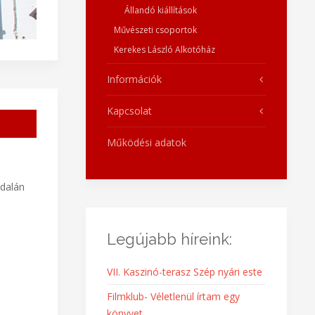
Állandó kiállítások
Művészeti csoportok
Kerekes László Alkotóház
Információk
Kapcsolat
Működési adatok
ldalán
Legújabb híreink:
VII. Kaszinó-terasz Szép nyári este
Filmklub- Véletlenül írtam egy
könyvet