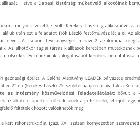
llítását, illetve a
Dabasi kistérség műkedvelő alkotóinak
bemu
tókör
, melynek vezetője volt Kerekes László grafikusművész, 
aláluk után ezt a feladatot Fiók László festőművész látja el. Az al
ör
nevet. A csoport tevékenységét a havi 2 alkalommal megsze
k. Az alkotókör tagjai társas kiállítások keretében mutatkoznak be,
 az utolsó két év munkáinak válogatásából kerülnek bemutatásra a
ori gazdasági épület. A Galéria Alapítvány LEADER pályázata eredm
któber 22-én (Kerekes László 75. születésnapján) felavattuk a Kereke
tte az intézmény közművelődési feladatellátását
: bővült a 
ődtek az alkotó csoportok működésének a jó feltételei; létrejött egy h
elelő feltételek között valósíthatók meg.
 a kert rekonstrukciója. Igazi, XXI. századi környezetben szervezhet