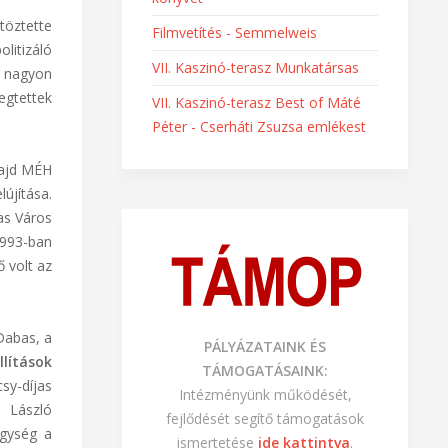
töztette
Filmvetítés - Semmelweis
litizáló
VII. Kaszinó-terasz Munkatársas
k nagyon
egtettek
VII. Kaszinó-terasz Best of Máté
Péter - Cserháti Zsuzsa emlékest
majd MÉH
lújítása.
as Város
1993-ban
 volt az
 Dabas, a
PÁLYÁZATAINK ÉS
llítások
TÁMOGATÁSAINK:
sy-díjas
Intézményünk működését,
 László
fejlődését segítő támogatások
egység a
ismertetése
ide kattintva
.