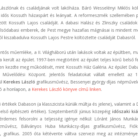
ászlónak és családjának volt lakóháza. Báró Wesselényi Miklós köl
dős Kossuth házaspárt és leányait. A reformeszmék szellemében po
ött Kossuth Lajos családját. A dabasi Halász és Zlinszky családo
alsódabasi emberek, de Pest megye hazafias mágnásai is mindent m
ól kiszabadulva Kossuth Lajos Pestre költöztette családját Dabasról.
entős műemléke, a II. Világháború után lakások voltak az épültben, 
a került az épület. 1997-ben megtörtént az épület teljes körű belső fe
ében kezdte meg működését, mint Kossuth Ház Galéria. Az épület Dab
űvelődési Központ. Jelentős feladatokat vállalt emellett az 
ül
Kerekes László
grafikusművész, Bessenyei györgy díjas népművelő
tó a honlapon, a
Kerekes László könyve című linken
.
i értékek Dabason (a klasszicista kúriák múltja és jelene), valamint a
lső építészeti értékei). Szeptembertől június közepéig
időszaki kiá
rdemes felsorolni a teljesség igénye nélkül: Lóránt János Munkác
szművész, Bálványos Huba Munkácsy-díjas grafikusművész, Fiók
 grafikus. 2005 óta kétévente váltva szervezi meg az intézmény