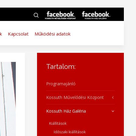
k
Kapcsolat
Működési adatok
Tartalom:
Programajánló
Kossuth Művelődési Központ
Kossuth Ház Galéria
Kiállítások
Időszaki kiállítások