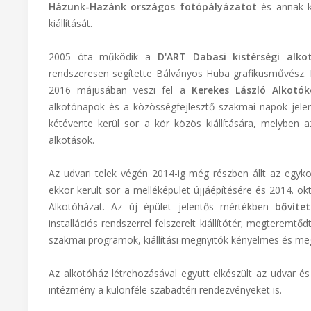
Házunk-Hazánk országos fotópályázatot
és annak kiá
kiállítását.
2005 óta működik a
D'ART Dabasi kistérségi alko
rendszeresen segítette Bálványos Huba grafikusművész. H
2016 májusában veszi fel a
Kerekes László Alkotók
alkotónapok és a közösségfejlesztő szakmai napok jelenti
kétévente kerül sor a kör közös kiállítására, melyben
alkotások.
Az udvari telek végén 2014-ig még részben állt az egyk
ekkor került sor a melléképület újjáépítésére és 2014. o
Alkotóházat. Az új épület jelentős mértékben
bővíte
installációs rendszerrel felszerelt kiállítótér; megteremt
szakmai programok, kiállítási megnyitók kényelmes és megf
Az alkotóház létrehozásával együtt elkészült az udvar és
intézmény a különféle szabadtéri rendezvényeket is.