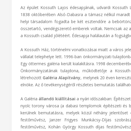
Az épület Kossuth Lajos édesapjának, udvardi Kossuth L
1838 októberében Alsó-Dabasra a támasz nélkül maradt i
helyi társadalom fogadta be két esztendőre a bebörtönz
összetartó, vendégszerető emberek voltak. Nemcsak az 
a Kossuth család jólétéért. Édesapja halálaután a fogságb
A Kossuth Ház, történelmi vonatkozásai miatt a város jel
vállalat telephelye lett. 1996-ban önkormányzati tulajdonb
Egy öttermes galéria került kialakításra. 1998 december
Önkormányzatának tulajdona, működtetője a Kossuth M
létrehozott
Galéria Alapítvány
, melynek 20 éven kereszt
elnöke. Az ő tevékenységéről részletes bemutatás találha
A Galéria
állandó kiállításai
a nyári időszakban: Építészet
nyolc torony városa (a dabasi templomok építészeti és be
kerülnek bemutatásra, melyek közül néhány jelentőset é
festőművész, Janzer Frigyes Munkácsy-Díjas szobrá
festőművész, Kohán György Kossuth díjas festőművész,