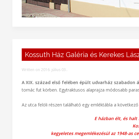
Kossuth Ház Galéria és Kerekes Lás
Written on
2016. július 03.
.
A XIX. század első felében épült udvarház szabadon ál
tornác fut körben. Egytraktusos alaprajza módosabb paras
Az utca felöli részen található egy emléktábla a következő f
E házban élt, és halt
Ko
kegyeletes megemlékezésül az 1948-as ce