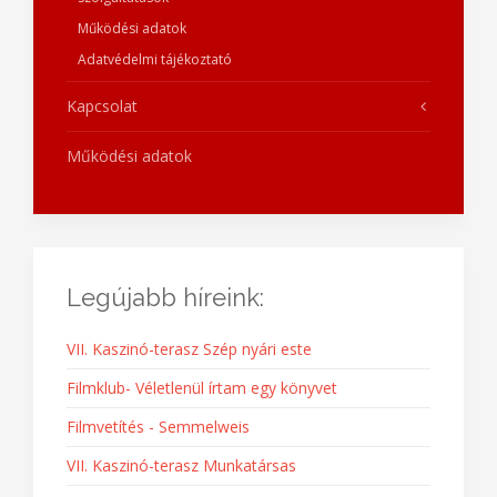
Működési adatok
Adatvédelmi tájékoztató
Kapcsolat
Működési adatok
Legújabb híreink:
VII. Kaszinó-terasz Szép nyári este
Filmklub- Véletlenül írtam egy könyvet
Filmvetítés - Semmelweis
VII. Kaszinó-terasz Munkatársas