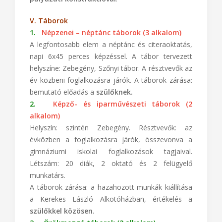
V. Táborok
1.
Népzenei – néptánc táborok (3 alkalom)
A legfontosabb elem a néptánc és citeraoktatás,
napi 6x45 perces képzéssel. A tábor tervezett
helyszíne: Zebegény, Szőnyi tábor. A résztvevők az
év közbeni foglalkozásra járók. A táborok zárása:
bemutató előadás a
szülőknek.
2.
Képző- és iparművészeti táborok (2
alkalom)
Helyszín: szintén Zebegény. Résztvevők: az
évközben a foglalkozásra járók, összevonva a
gimnáziumi iskolai foglalkozások tagjaival.
Létszám: 20 diák, 2 oktató és 2 felügyelő
munkatárs.
A táborok zárása: a hazahozott munkák kiállítása
a Kerekes László Alkotóházban, értékelés a
szülőkkel közösen
.