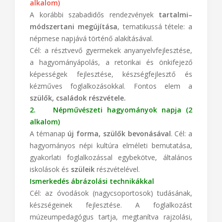
alkalom)
A korábbi szabadidős rendezvények
tartalmi–
módszertani megújítása
, tematikussá tétele: a
népmese napjává történő alakításával.
Cél: a résztvevő gyermekek anyanyelvfejlesztése,
a hagyományápolás, a retorikai és önkifejező
képességek fejlesztése, készségfejlesztő és
kézműves foglalkozásokkal. Fontos elem a
szülők, családok részvétele.
2. Népművészeti hagyományok napja (2
alkalom)
A témanap
új forma, szülők bevonásával
. Cél: a
hagyományos népi kultúra elméleti bemutatása,
gyakorlati foglalkozással egybekötve, általános
iskolások és
szüleik
részvételével.
Ismerkedés ábrázolási technikákkal
Cél: az óvodások (nagycsoportosok) tudásának,
készségeinek fejlesztése. A foglalkozást
múzeumpedagógus tartja, megtanítva rajzolási,