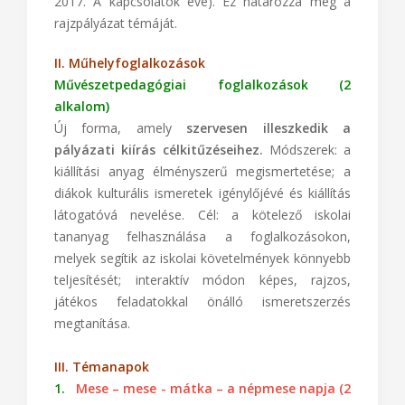
2017. A kapcsolatok éve). Ez határozza meg a
rajzpályázat témáját.
II. Műhelyfoglalkozások
Művészetpedagógiai foglalkozások (2
alkalom)
Új forma, amely
szervesen illeszkedik a
pályázati kiírás célkitűzéseihez.
Módszerek: a
kiállítási anyag élményszerű megismertetése; a
diákok kulturális ismeretek igénylőjévé és kiállítás
látogatóvá nevelése. Cél: a kötelező iskolai
tananyag felhasználása a foglalkozásokon,
melyek segítik az iskolai követelmények könnyebb
teljesítését; interaktív módon képes, rajzos,
játékos feladatokkal önálló ismeretszerzés
megtanítása.
III. Témanapok
1.
Mese – mese - mátka – a népmese napja (2