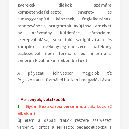
gyerekek, diákok számára
kompetenciafejlesztő, ismeret- és
tudásgyarapító képzések, foglalkozások,
rendezvények, programok nyújtása, amelyet
az intézmény küldetése, társadalmi
szerepvállalása, sokoldalú szolgáltatása és
komplex tevékenységrendszere hatékony
eszközeivel nem formális és informális,
tanórán kívüli alkalmakon biztosít.
A pályázati felhívásban megjelölt tíz
foglalkoztatási formából hat kerül megvalósításra.
I. Versenyek, vetélkedők
1.
Gyóni Géza városi versmondó találkozó (2
alkalom)
Új elem
a dabasi diákok részére szervezett
versenyt. Fontos a felkészítő pedagógusokkal a