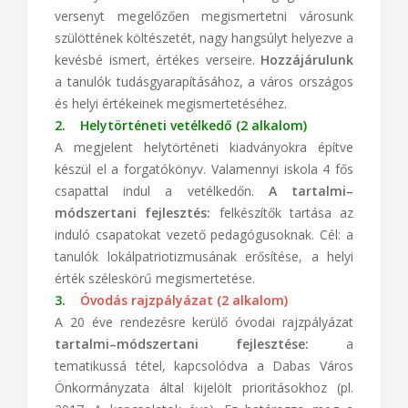
versenyt megelőzően megismertetni városunk
szülöttének költészetét, nagy hangsúlyt helyezve a
kevésbé ismert, értékes verseire.
Hozzájárulunk
a tanulók tudásgyarapításához, a város országos
és helyi értékeinek megismertetéséhez.
2. Helytörténeti vetélkedő (2 alkalom)
A megjelent helytörténeti kiadványokra építve
készül el a forgatókönyv. Valamennyi iskola 4 fős
csapattal indul a vetélkedőn.
A tartalmi–
módszertani fejlesztés:
felkészítők tartása az
induló csapatokat vezető pedagógusoknak. Cél: a
tanulók lokálpatriotizmusának erősítése, a helyi
érték széleskörű megismertetése.
3.
Óvodás rajzpályázat (2 alkalom)
A 20 éve rendezésre kerülő óvodai rajzpályázat
tartalmi–módszertani fejlesztése:
a
tematikussá tétel, kapcsolódva a Dabas Város
Önkormányzata által kijelölt prioritásokhoz (pl.