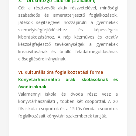
3. Örökmozgó táborok (2 alkalom)
Cél: a résztvevők aktív részvételével, minőségi
szabadidős és ismeretterjesztő foglalkozások,
játékok segítségével hozzájárulni a gyermekek
személyiségfejlődéséhez és képességeik
kibontakozásához. A népi kézműves és kreatív
készségfejlesztő tevékenységek a gyermekek
kreativitásának és önálló feladatmegoldásának
elősegítésére irányulnak.
VI. Kulturális óra foglalkoztatási forma
Könyvtárhasználati órák iskolásoknak és
óvodásoknak
Valamennyi iskola és óvoda részt vesz a
könyvtárhasználati , többen két csoporttal. A 20
fős iskolai csoportok és a 15 fős óvodai csoportok
foglalkozásait könyvtári szakemberek tartják.