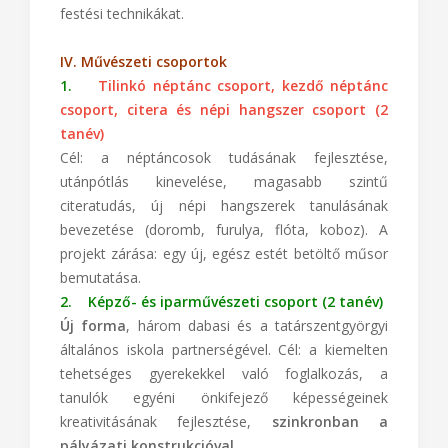
festési technikákat.
IV. Művészeti csoportok
1.
Tilinkó néptánc csoport, kezdő néptánc
csoport, citera és népi hangszer csoport (2
tanév)
Cél: a néptáncosok tudásának fejlesztése,
utánpótlás kinevelése, magasabb szintű
citeratudás, új népi hangszerek tanulásának
bevezetése (doromb, furulya, flóta, koboz). A
projekt zárása: egy új, egész estét betöltő műsor
bemutatása.
2. Képző- és iparművészeti csoport (2 tanév)
Új forma
, három dabasi és a tatárszentgyörgyi
általános iskola partnerségével. Cél: a kiemelten
tehetséges gyerekekkel való foglalkozás, a
tanulók egyéni önkifejező képességeinek
kreativitásának fejlesztése,
szinkronban a
pályázati konstrukcióval
.