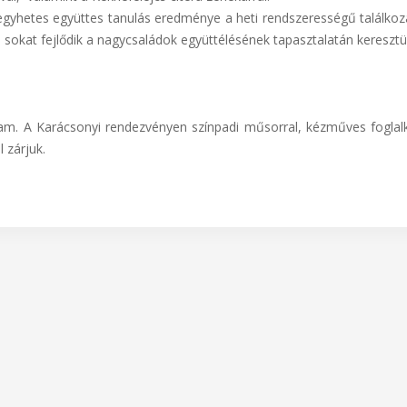
 egyhetes együttes tanulás eredménye a heti rendszerességű találkozá
s sokat fejlődik a nagycsaládok együttélésének tapasztalatán keresztül
m. A Karácsonyi rendezvényen színpadi műsorral, kézműves foglal
 zárjuk.