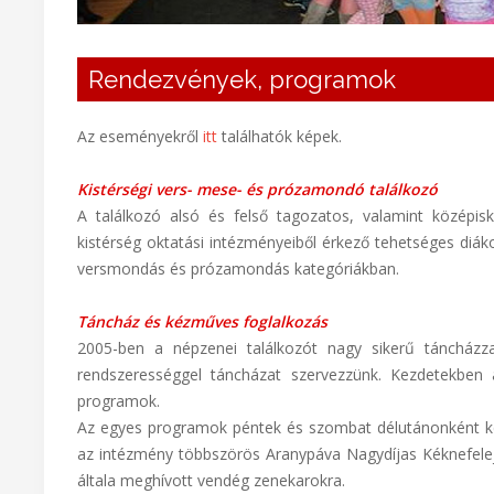
Rendezvények, programok
Az eseményekről
itt
találhatók képek.
Kistérségi vers- mese- és prózamondó találkozó
A találkozó alsó és felső tagozatos, valamint középis
kistérség oktatási intézményeiből érkező tehetséges diák
versmondás és prózamondás kategóriákban.
Táncház és kézműves foglalkozás
2005-ben a népzenei találkozót nagy sikerű táncházz
rendszerességgel táncházat szervezzünk. Kezdetekben
programok.
Az egyes programok péntek és szombat délutánonként ke
az intézmény többszörös Aranypáva Nagydíjas Kéknefelejc
általa meghívott vendég zenekarokra.