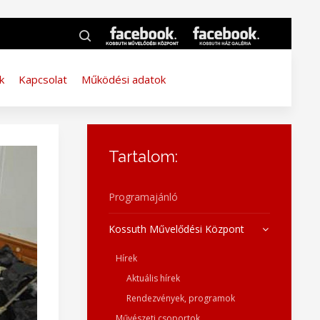
k
Kapcsolat
Működési adatok
Tartalom:
Programajánló
Kossuth Művelődési Központ
Hírek
Aktuális hírek
Rendezvények, programok
Művészeti csoportok