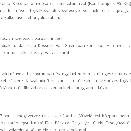
at a Kincs-tár ajándékbolt munkatársaival (Bau-Komplex 95 Kft.)
an a kézműves foglalkozások vezetésével vesznek részt a progr
 foglalkozások lebonyolításában.
átásával szervezi a városi ünnepet.
a, díjak átadására a Kossuth Ház Galériában kerül sor. Az ehhez s
oskodtunk a kiállítás nyitva tartásáról.
 kezdeményezett programban és egy héten keresztül egész napos el
ekek részére. A szabadidő hasznos eltöltéseként a kézműves fogla
játékok és filmvetítés is szerepelnek a programok között.
017-ban is megszervezzük a szaktábort a Művelődési Központ népm
ítás során együttműködünk Pásztor Gergellyel, Csébi Orsolyával é
al, valamint a Kéknefelejcs citera zenekarral.