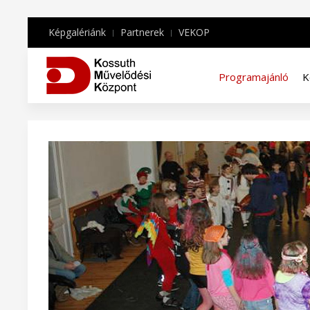
Képgalériánk
Partnerek
VEKOP
Programajánló
K