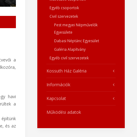
Egyéb csoportok
Civil szervezetek
Pest megyei Népművelők
Egyesülete
Dabasi Néptánc Egyesület
Galéria Alapítvány
Egyéb civil szervezetek
tvevői a
lkozóra,
Kossuth Ház Galéria
Információk
ogy havi
Kapcsolat
rültek a
Működési adatok
 építünk
e, és az