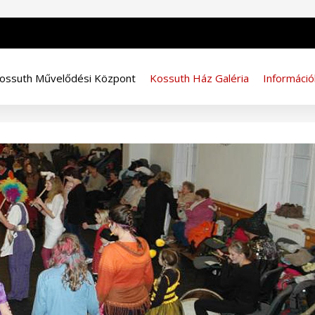
ossuth Művelődési Központ
Kossuth Ház Galéria
Információ