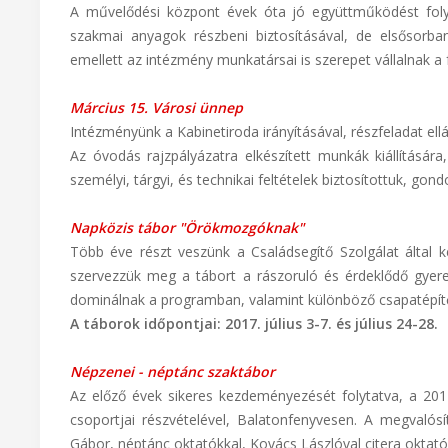
A művelődési központ évek óta jó együttműködést folyt
szakmai anyagok részbeni biztosításával, de elsősorb
emellett az intézmény munkatársai is szerepet vállalnak a
Március 15. Városi ünnep
Intézményünk a Kabinetiroda irányításával, részfeladat ell
Az óvodás rajzpályázatra elkészített munkák kiállításár
személyi, tárgyi, és technikai feltételek biztosítottuk, gond
Napközis tábor "Örökmozgóknak"
Több éve részt veszünk a Családsegítő Szolgálat által
szervezzük meg a tábort a rászoruló és érdeklődő gyer
dominálnak a programban, valamint különböző csapatépítő 
A táborok időpontjai: 2017. július 3-7. és július 24-28.
Népzenei - néptánc szaktábor
Az előző évek sikeres kezdeményezését folytatva, a 2
csoportjai részvételével, Balatonfenyvesen. A megvalós
Gábor, néptánc oktatókkal, Kovács Lászlóval citera oktatóv