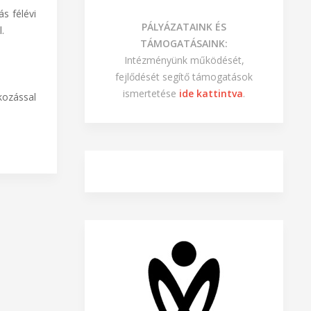
s félévi
PÁLYÁZATAINK ÉS
.
TÁMOGATÁSAINK:
Intézményünk működését,
fejlődését segítő támogatások
ismertetése
ide kattintva
.
kozással