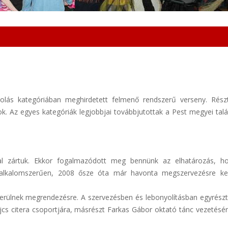
kolás kategóriában meghirdetett felmenő rendszerű verseny. Rész
ok. Az egyes kategóriák legjobbjai továbbjutottak a Pest megyei talá
al zártuk. Ekkor fogalmazódott meg bennünk az elhatározás, h
 alkalomszerűen, 2008 ősze óta már havonta megszervezésre ke
rülnek megrendezésre. A szervezésben és lebonyolításban egyrészt
s citera csoportjára, másrészt Farkas Gábor oktató tánc vezetésér