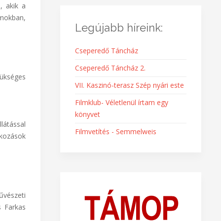
, akik a
amokban,
Legújabb híreink:
Cseperedő Táncház
Cseperedő Táncház 2.
zükséges
VII. Kaszinó-terasz Szép nyári este
Filmklub- Véletlenül írtam egy
könyvet
látással
Filmvetítés - Semmelweis
lkozások
űvészeti
s Farkas