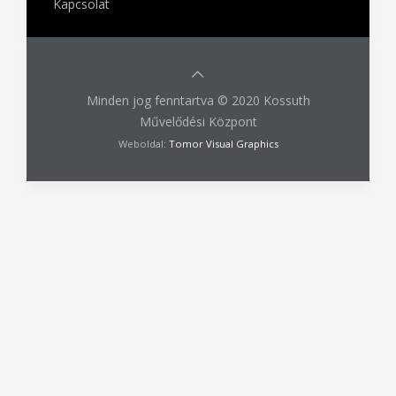
Kapcsolat
Minden jog fenntartva © 2020 Kossuth
Művelődési Központ
Weboldal:
Tomor Visual Graphics