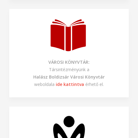
VÁROSI KÖNYVTÁR:
Társintézményünk a
Halász Boldizsár Városi Könyvtár
weboldala
ide kattintva
érhető el.