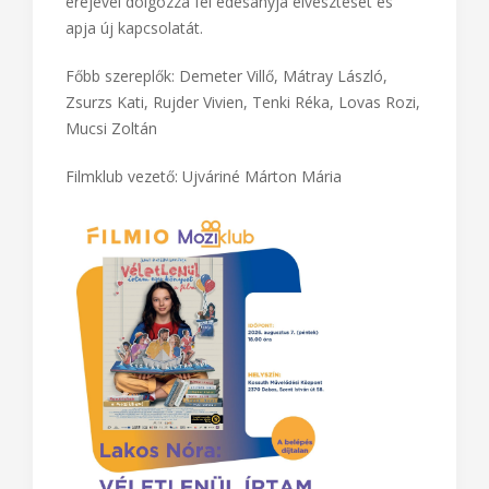
erejével dolgozza fel édesanyja elvesztését és
apja új kapcsolatát.
Főbb szereplők: Demeter Villő, Mátray László,
Zsurzs Kati, Rujder Vivien, Tenki Réka, Lovas Rozi,
Mucsi Zoltán
Filmklub vezető: Ujváriné Márton Mária