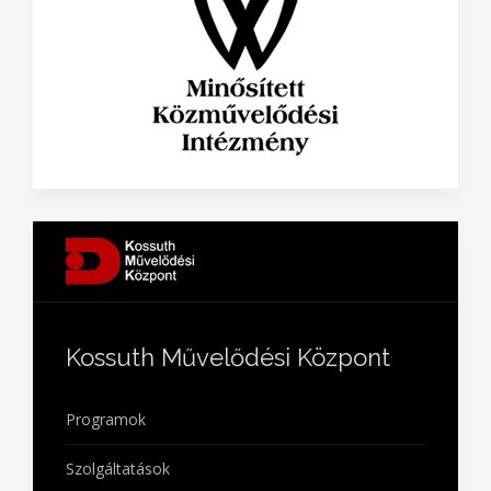
Kossuth Művelődési Központ
Programok
Szolgáltatások