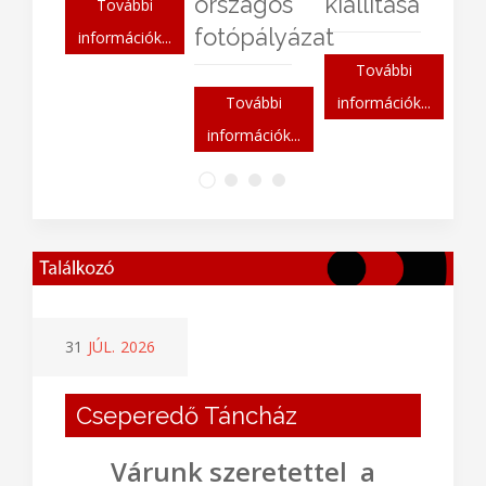
országos
kiállítása
További
fotópályázat
információk...
További
További
információk...
információk...
31
JÚL.
2026
Cseperedő Táncház
Várunk szeretettel a