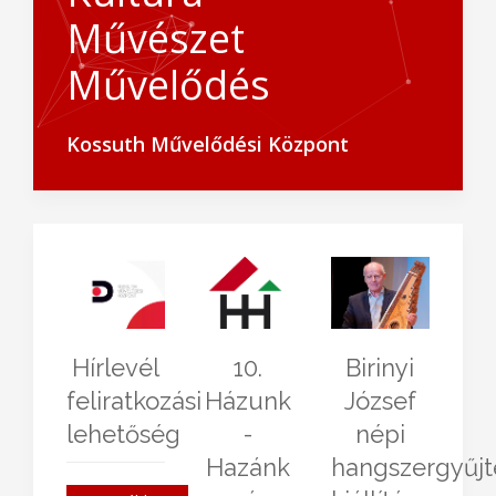
Művészet
Művelődés
Kossuth Művelődési Központ
Hírlevél
10.
Birinyi
feliratkozási
Házunk
József
lehetőség
-
népi
Hazánk
hangszergyűj