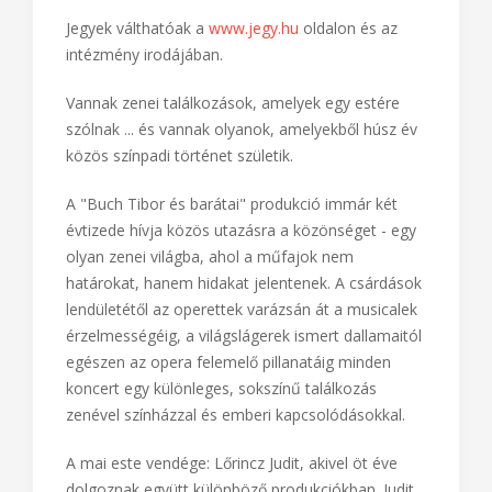
Jegyek válthatóak a
www.jegy.hu
oldalon és az
intézmény irodájában.
Vannak zenei találkozások, amelyek egy estére
szólnak ... és vannak olyanok, amelyekből húsz év
közös színpadi történet születik.
A "Buch Tibor és barátai" produkció immár két
évtizede hívja közös utazásra a közönséget - egy
olyan zenei világba, ahol a műfajok nem
határokat, hanem hidakat jelentenek. A csárdások
lendületétől az operettek varázsán át a musicalek
érzelmességéig, a világslágerek ismert dallamaitól
egészen az opera felemelő pillanatáig minden
koncert egy különleges, sokszínű találkozás
zenével színházzal és emberi kapcsolódásokkal.
A mai este vendége: Lőrincz Judit, akivel öt éve
dolgoznak együtt különböző produkciókban. Judit