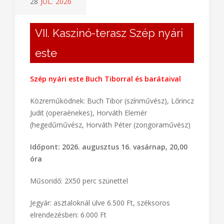
28
JÚL.
2026
VII. Kaszinó-terasz Szép nyári
este
Szép nyári este
Buch Tiborral és barátaival
Közreműködnek: Buch Tibor (színművész), Lőrincz
Judit (operaénekes), Horváth Elemér
(hegedűművész, Horváth Péter (zongoraművész)
Időpont: 2026. augusztus 16. vasárnap, 20,00
óra
Műsoridő: 2X50 perc szünettel
Jegyár: asztaloknál ülve 6.500 Ft, széksoros
elrendezésben: 6.000 Ft