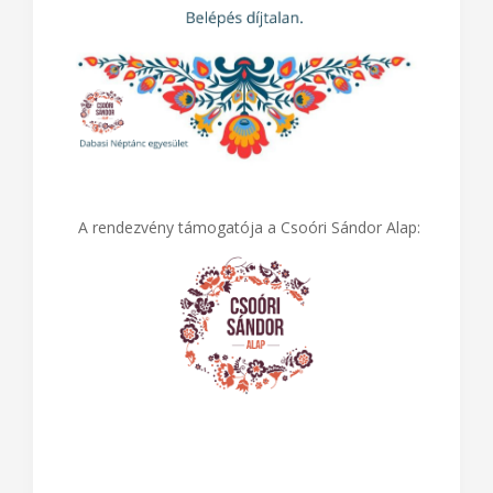
A rendezvény támogatója a Csoóri Sándor Alap: