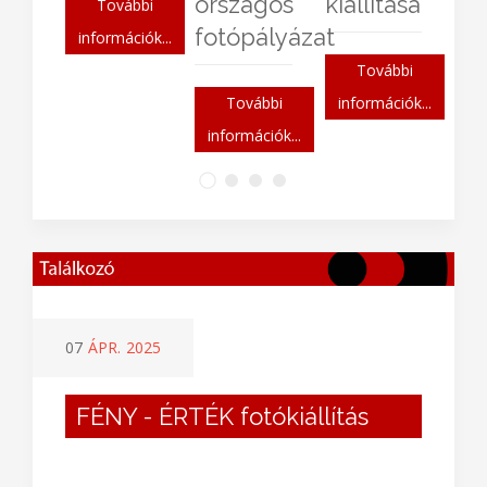
országos
kiállítása
További
fotópályázat
információk...
További
További
információk...
információk...
07
ÁPR.
2025
FÉNY - ÉRTÉK fotókiállítás