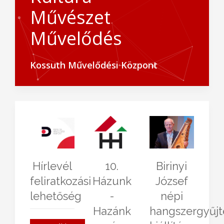
Művészet
Művelődés
Kossuth Művelődési Központ
Hírlevél
10.
Birinyi
feliratkozási
Házunk
József
lehetőség
-
népi
Hazánk
hangszergyűj