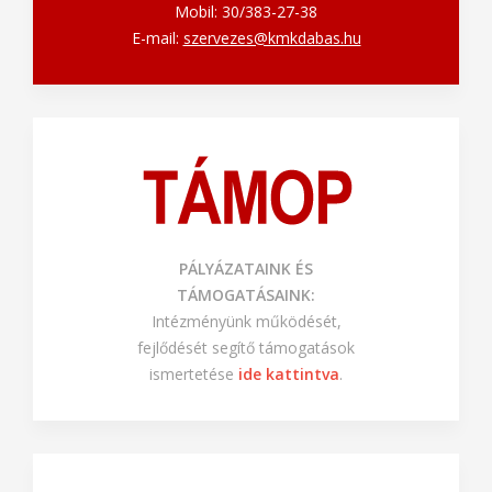
Mobil: 30/383-27-38
E-mail:
szervezes@kmkdabas.hu
PÁLYÁZATAINK ÉS
TÁMOGATÁSAINK:
Intézményünk működését,
fejlődését segítő támogatások
ismertetése
ide kattintva
.