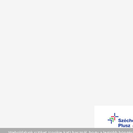
Weboldalunk sütiket (cookie-kat) használ, hogy a legjobb böngé