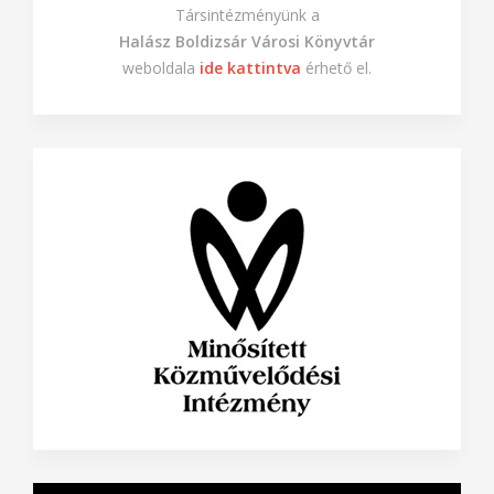
Társintézményünk a
Halász Boldizsár Városi Könyvtár
weboldala
ide kattintva
érhető el.