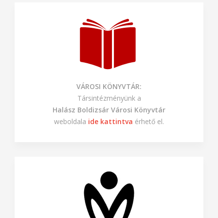
VÁROSI KÖNYVTÁR:
Társintézményünk a
Halász Boldizsár Városi Könyvtár
weboldala
ide kattintva
érhető el.