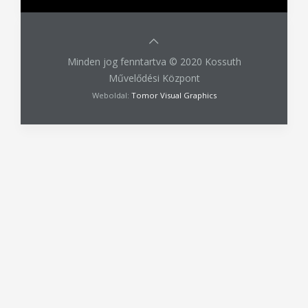
Minden jog fenntartva © 2020 Kossuth
Művelődési Központ
Weboldal:
Tomor Visual Graphics