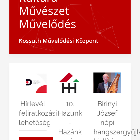
Művészet
Művelődés
Kossuth Művelődési Központ
Hírlevél
10.
Birinyi
feliratkozási
Házunk
József
lehetőség
-
népi
Hazánk
hangszergyűj