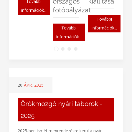
országos
kiállítása
További
fotópályázat
információk...
További
További
információk...
információk...
20
ÁPR.
2025
Örökmozgó nyári táborok -
2025
2025-ben ismét megrendezésre kerül a nyári