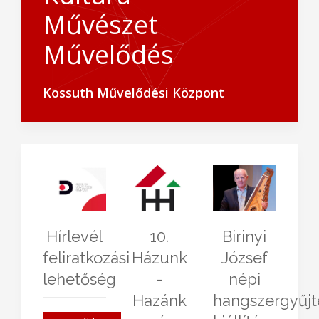
Művészet
Művelődés
Kossuth Művelődési Központ
Hírlevél
10.
Birinyi
feliratkozási
Házunk
József
lehetőség
-
népi
Hazánk
hangszergyűj