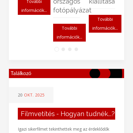
országos
kiállítása
További
fotópályázat
információk...
További
További
információk...
információk...
20
OKT.
2025
Filmvetítés - Hogyan tudnék...?
Igazi sikerfilmet tekinthettek meg az érdeklődők