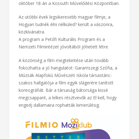
október 18-án a Kossuth Művelődési Központban.
Az utóbbi évek legsikeresebb magyar filmje, a
Hogyan tudnék élni nélküled? került a vászonra,
közkívánatra.
A program a Petőfi Kulturális Program és a
Nemzeti Filmintézet jóvoltából jöhetett létre.
A közönség a film megtekintése után tovább
fokozhatta a jó hangulatot: Garamszegi Szófia, a
Múzsák Alapfokú Művészeti Iskola társastánc-
szakos hallgatója a film egyik slágerére tanított
koreográfiát. Bár a társaság bátorsága kissé
megcsappant, a lelkes résztvevők az El kell, hogy
engedj dallamaira rophatták kimerülésig.