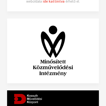
weboldala
ide kattintva
érhető el.