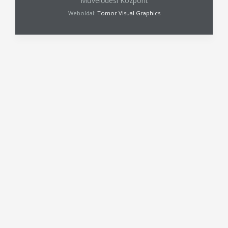
Művelődési Központ
Weboldal:
Tomor Visual Graphics