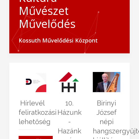
Művészet
Művelődés
Kossuth Művelődési Központ
Hírlevél
10.
Birinyi
feliratkozási
Házunk
József
lehetőség
-
népi
Hazánk
hangszergyűj