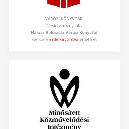
VÁROSI KÖNYVTÁR:
Társintézményünk a
Halász Boldizsár Városi Könyvtár
weboldala
ide kattintva
érhető el.