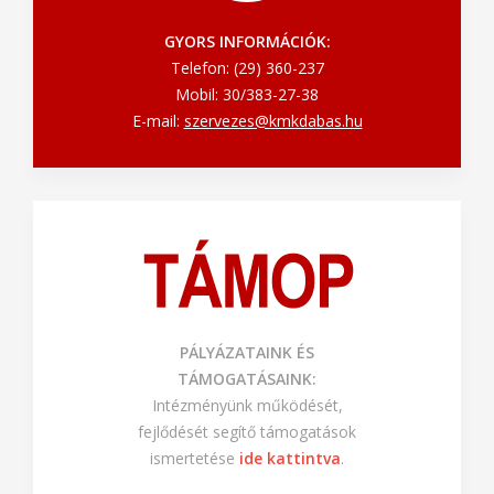
GYORS INFORMÁCIÓK:
Telefon: (29) 360-237
Mobil: 30/383-27-38
E-mail:
szervezes@kmkdabas.hu
PÁLYÁZATAINK ÉS
TÁMOGATÁSAINK:
Intézményünk működését,
fejlődését segítő támogatások
ismertetése
ide kattintva
.