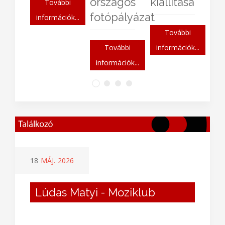
országos
kiállítása
További
fotópályázat
információk...
További
További
információk...
információk...
18
MÁJ.
2026
Lúdas Matyi - Moziklub