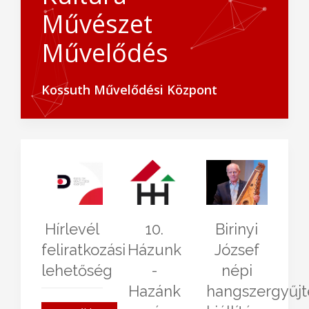
Művészet
Művelődés
Kossuth Művelődési Központ
Hírlevél
10.
Birinyi
feliratkozási
Házunk
József
lehetőség
-
népi
Hazánk
hangszergyűj