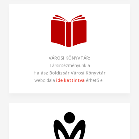
VÁROSI KÖNYVTÁR:
Társintézményünk a
Halász Boldizsár Városi Könyvtár
weboldala
ide kattintva
érhető el.