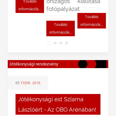
országos
kiállítása
További
fotópályázat
információk...
További
További
információk...
információk...
05
FEBR.
2016
Jótékonysági est Szlama
Lászlóért - Az OBO Arénában!