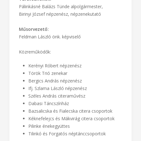
Pálinkásné Balázs Tünde alpolgármester,
Birinyi József népzenész, népzenekutató
Műsorvezető:
Feldman László önk. képviselő
Közreműködők:
Kerényi Róbert népzenész
Török Trió zenekar
Bergics András népzenész
Ifj. Szlama László népzenész
Széles András citeraművész
Dabasi Táncszínház
Bazsalicska és Fialecska citera csoportok
Kéknefelejcs és Mákvirág citera csoportok
Pilinke énekegyüttes
Tilinkó és Forgatós néptánccsoportok