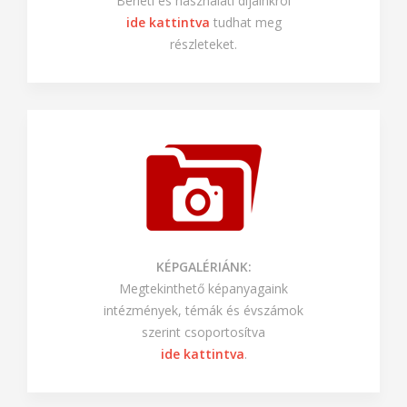
Bérleti és használati díjainkról
ide kattintva
tudhat meg
részleteket.
KÉPGALÉRIÁNK:
Megtekinthető képanyagaink
intézmények, témák és évszámok
szerint csoportosítva
ide kattintva
.